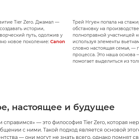
итие Tier Zero. Джамал —
Трей Нгуен попала на стаж
создавать истории,
обстановку на производстве 
творческий путь, одолжив у
полноправной участницей к
пно новое поколение:
Canon
используя элементы вьетнам
словно настоящая семья, — 
процесса. Это наша основа 
помогает выделиться из толп
е, настоящее и будущее
 справимся» — это философия Tier Zero, которая не
общении с ними. Такой подход является основой этог
нтства — они могут не знать всего, однако помнят с