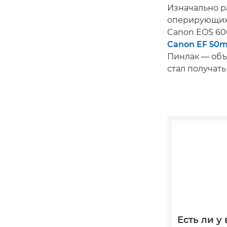
Изначально р
оперирующих
Canon EOS 60
Canon EF 50m
Пинлак — объе
стал получат
Есть ли у 