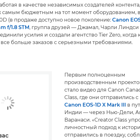
аботая в качестве независимых создателей контента
 самым бюджетным на тот момент оборудованием, 
0D (в продаже доступно новое поколение:
Canon EO
m f/1.8 STM
, группа друзей — Джамал, Чарли Линдси
динили усилия и создали агентство Tier Zero, когда
ь все больше заказов с серьезными требованиями.
Первым полноценным
производственным проекто
стало видео для Canon Canad
Class, где они отправились 
Canon EOS-1D X Mark III
в пу
Индии — через Нью-Дели, А
Варанаси. «Creator Class уп
личностный подход к истор
отправились в поездку, соб
вас