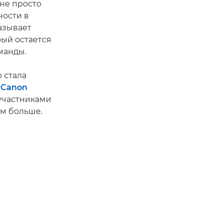
не просто
ости в
казывает
рый остается
манды.
 стала
ы
Canon
 участниками
ом больше.