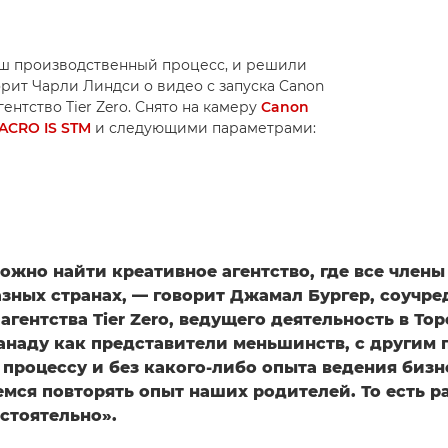
аш производственный процесс, и решили
орит Чарли Линдси о видео с запуска Canon
ентство Tier Zero. Снято на камеру
Canon
ACRO IS STM
и следующими параметрами:
ложно найти креативное агентство, где все член
азных странах, — говорит Джамал Бургер, соучре
агентства Tier Zero, ведущего деятельность в То
анаду как представители меньшинств, с другим 
 процессу и без какого-либо опыта ведения биз
емся повторять опыт наших родителей. То есть р
стоятельно».