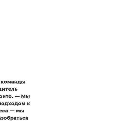
ы команды
дитель
ронто. — Мы
подходом к
неса — мы
азобраться