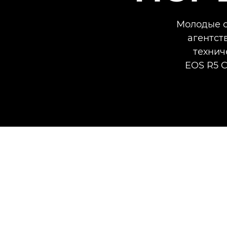
Молодые с
агентст
технич
EOS R5 