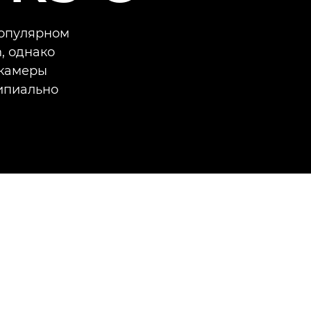
популярном
, однако
 камеры
ипиально