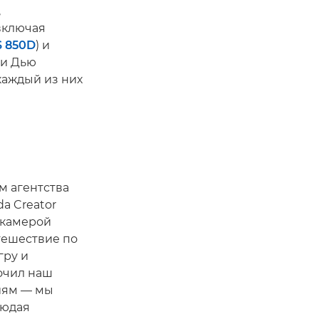
,
включая
S 850D
) и
 и Дью
 каждый из них
м агентства
a Creator
с камерой
тешествие по
гру и
рочил наш
иям — мы
людая