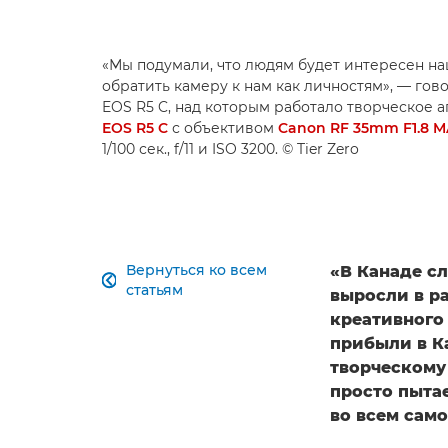
«Мы подумали, что людям будет интересен н
обратить камеру к нам как личностям», — гов
EOS R5 C, над которым работало творческое аг
EOS R5 C
с объективом
Canon RF 35mm F1.8 M
1/100 сек., f/11 и ISO 3200. © Tier Zero
Вернуться ко всем
«В Канаде с

статьям
выросли в р
креативного 
прибыли в К
творческому
просто пыта
во всем само