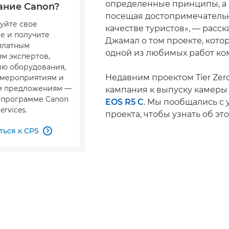
определенные принципы, а 
ание Canon?
посещая достопримечательн
уйте свое
качестве туристов», — расс
е и получите
Джамал о том проекте, кото
сплатным
одной из любимых работ ко
м экспертов,
ю оборудования,
Недавним проектом Tier Zero
 мероприятиям и
м предложениям —
кампания к выпуску камер
в программе Canon
EOS R5 C
. Мы пообщались с
ervices.
проекта, чтобы узнать об эт
ься к CPS
