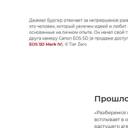
Джамал Бургер отвечает за непрерывное разв
это человек, который увлечен идеей и любит 
основанные на личном опыте. Он начал свой 
друга камеру Canon EOS 5D (в продаже досту
EOS 5D Mark IV
). © Tier Zero
Прошло
«Разберемся и
всплывает в 
растущего аге