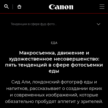
Canon Logo, back t


Op
Тенденции в сфере фуд-фотографии
Пере
Canon
Профессиональная фото- и видеосъемка
ЕДА
Истории от профессионалов: вдохновляющие идеи для печати, а также фото- и видеосъемки
Макросъемка, движение и
художественное несовершенство:
пять тенденций в сфере фотосъемки
еды
Сид Али, лондонский фотограф еды и
напитков, рассказывает о создании ярких
и современных изображений, которые
обязательно пробудят аппетит у зрителей.