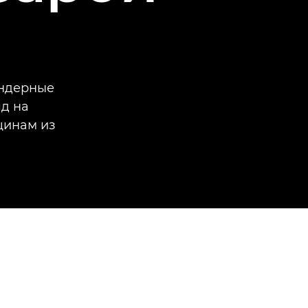
ендерные
яд на
щинам из