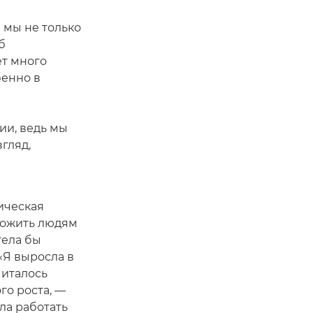
 мы не только
б
ет много
бенно в
ии, ведь мы
згляд,
ическая
ложить людям
тела бы
«Я выросла в
читалось
го роста, —
ла работать