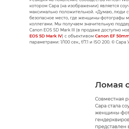
котором Сара (на изображении) является соу
максимально положительной. «Думаю, люди сч
безопасное место, где женщины-фотографы м
коллегами. Мы получаем значительную поддер
Canon EOS 5D Mark III (в продаже доступно н
EOS 5D Mark IV
) с объективом
Canon EF 50mm 
параметрами: 1/100 сек., f/7.1 и ISO 200. © Сара
Ломая 
Совместная р
Сара стала с
женщины-фото
гендерквиров
представлен 