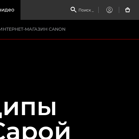
видео

Поиск
_

My
Canon
ИНТЕРНЕТ-МАГАЗИН CANON
ципы
Сарой