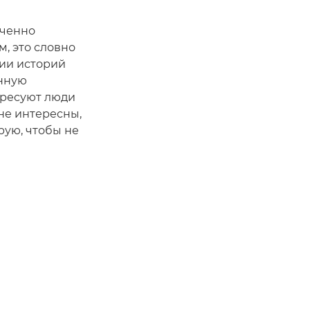
еченно
, это словно
ции историй
енную
ересуют люди
не интересны,
рую, чтобы не