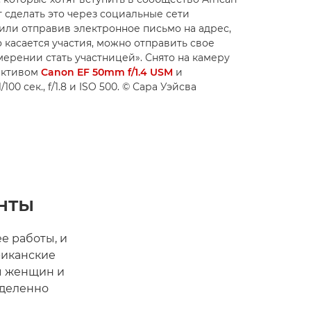
т сделать это через социальные сети
или отправив электронное письмо на адрес,
то касается участия, можно отправить свое
ерении стать участницей». Снято на камеру
ективом
Canon EF 50mm f/1.4 USM
и
0 сек., f/1.8 и ISO 500. © Сара Уэйсва
нты
е работы, и
риканские
ы женщин и
еделенно