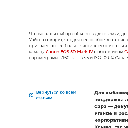
Что касается выбора объектов для съемки, д
Уэйсва говорит, что для нее особое значение
признает, что ее больше интересуют истори
камеру
Canon EOS 5D Mark IV
с объективом
C
параметрами: 1/160 сек., f/3.5 и ISO 100. © Сара
Вернуться ко всем
Для амбасса

статьям
поддержка а
Сара — доку
Уганде и рос
корпоративно
Кению, где ж