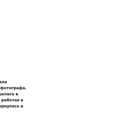
ала
фотографа.
дилась в
 работая в
ернулась в