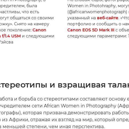
чредителем, была
Women in Photohraphy, могу
астливы, что есть
(@africanwomenphotograph) 
огут общаться со своими
указанный на
веб-сайте
. «Ч
жку». Снято на камеру
портфолио и сообщить о нам
овое поколение:
Canon
Canon EOS 5D Mark III
с объ
f/1.4 USM
и следующими
следующими параметрами: 1/10
 Уэйсва
стереотипы и взращивая тала
абота и борьба со стереотипами составляют основу е
оучредителем сети African Women in Photography (Аф
графы), которая призвана демонстрировать работ
 из Африки, отражая их взгляд на мир, который опр
в меньшей степени, чем иная перспектива.