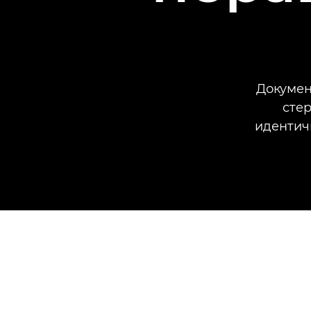
Докумен
стер
идентич