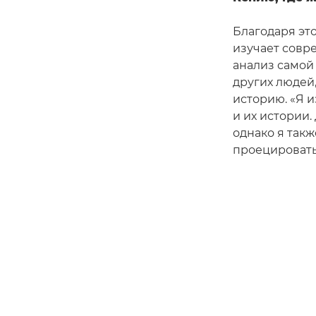
Благодаря эт
изучает совр
анализ самой
других людей,
историю. «Я 
и их истории
однако я такж
проецировать 