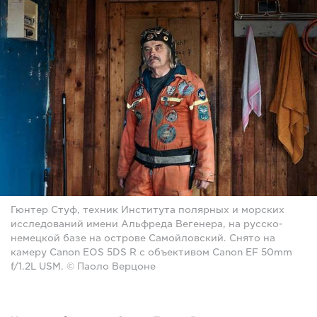
Гюнтер Стуф, техник Института полярных и морских
исследований имени Альфреда Вегенера, на русско-
немецкой базе на острове Самойловский. Снято на
камеру Canon EOS 5DS R с объективом Canon EF 50mm
f/1.2L USM. © Паоло Верцоне