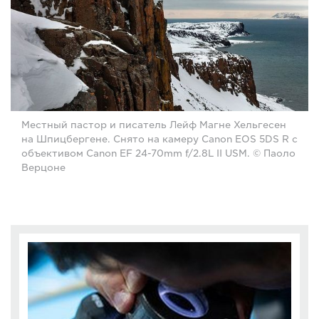
Местный пастор и писатель Лейф Магне Хельгесен
на Шпицбергене. Снято на камеру Canon EOS 5DS R с
объективом Canon EF 24-70mm f/2.8L II USM. © Паоло
Верцоне