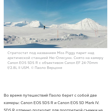
Стратостат под названием Miss Piggy парит над
арктической станцией Ню-Олесунн. Снято на камеру
Canon EOS 5DS R с объективом Canon EF 24-70mm
f/2.8L II USM. © Паоло Верцоне
Во время путешествий Паоло берет с собой две
камеры: Canon EOS 5DS R и Canon EOS 5D Mark IV.
5DS R отлично подходит для портретной съемки на