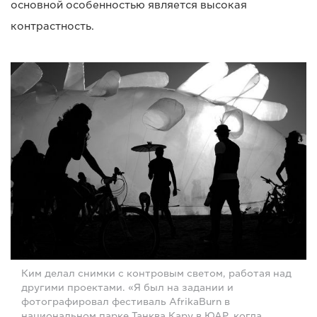
основной особенностью является высокая
контрастность.
Ким делал снимки с контровым светом, работая над
другими проектами. «Я был на задании и
фотографировал фестиваль AfrikaBurn в
национальном парке Танква Кару в ЮАР, когда