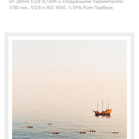
EF 28mm f/2.8 IS USM и следующими параметрами:
1/30 сек., f/2.8 и ISO 1600. © EPA/Ким Ладбрук