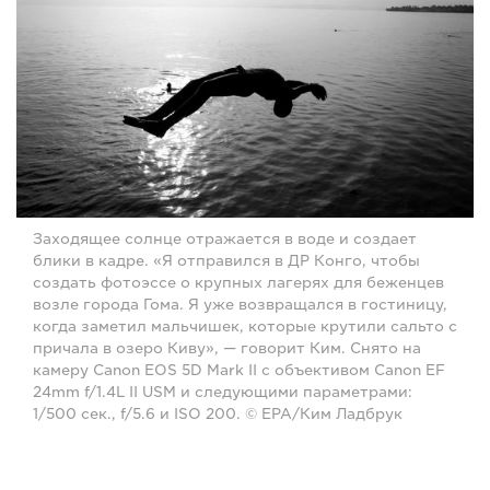
Заходящее солнце отражается в воде и создает
блики в кадре. «Я отправился в ДР Конго, чтобы
создать фотоэссе о крупных лагерях для беженцев
возле города Гома. Я уже возвращался в гостиницу,
когда заметил мальчишек, которые крутили сальто с
причала в озеро Киву», — говорит Ким. Снято на
камеру Canon EOS 5D Mark II с объективом Canon EF
24mm f/1.4L II USM и следующими параметрами:
1/500 сек., f/5.6 и ISO 200. © EPA/Ким Ладбрук