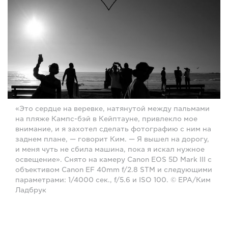
«Это сердце на веревке, натянутой между пальмами
на пляже Кампс-бэй в Кейптауне, привлекло мое
внимание, и я захотел сделать фотографию с ним на
заднем плане, — говорит Ким. — Я вышел на дорогу,
и меня чуть не сбила машина, пока я искал нужное
освещение». Снято на камеру Canon EOS 5D Mark III с
объективом Canon EF 40mm f/2.8 STM и следующими
параметрами: 1/4000 сек., f/5.6 и ISO 100. © EPA/Ким
Ладбрук