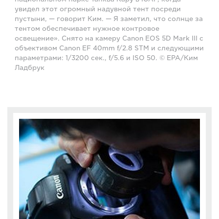
увидел этот огромный надувной тент посреди
пустыни, — говорит Ким. — Я заметил, что солнце за
тентом обеспечивает нужное контровое
освещение». Снято на камеру Canon EOS 5D Mark III с
объективом Canon EF 40mm f/2.8 STM и следующими
параметрами: 1/3200 сек., f/5.6 и ISO 50. © EPA/Ким
Ладбрук