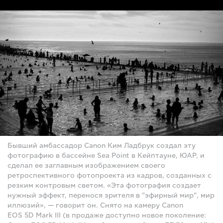
Бывший амбассадор Canon Ким Ладбрук создал эту
фотографию в бассейне Sea Point в Кейптауне, ЮАР, и
сделал ее заглавным изображением своего
ретроспективного фотопроекта из кадров, созданных с
резким контровым светом. «Эта фотография создает
нужный эффект, перенося зрителя в "эфирный мир", мир
иллюзий», — говорит он. Снято на камеру Canon
EOS 5D Mark III (в продаже доступно новое поколение: