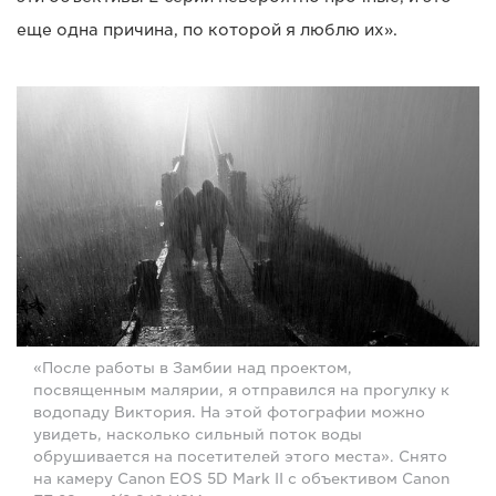
еще одна причина, по которой я люблю их».
«После работы в Замбии над проектом,
посвященным малярии, я отправился на прогулку к
водопаду Виктория. На этой фотографии можно
увидеть, насколько сильный поток воды
обрушивается на посетителей этого места». Снято
на камеру Canon EOS 5D Mark II с объективом Canon