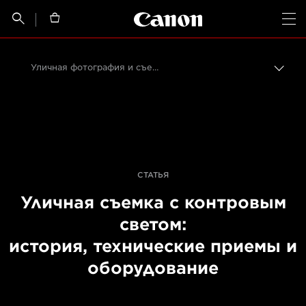
Canon Logo, back t


Op
Уличная фотография и съемка с контровым светом
Пере
цепо
Canon
Профессиональная фото- и видеосъемка
Истории от профессионалов: вдохновляющие идеи для печати, а также фото- и видеосъемки
СТАТЬЯ
Уличная съемка с контровым
светом:
история, технические приемы и
оборудование