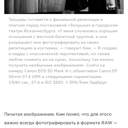
Танцоры готовятся к финальной репетиции в
платьях перед постановкой «Золушки» в городском
театре Йоханнесбурга. «У меня сложились хорошие
отношения с местной балетной труппой, и они
разрешают мне фотографировать на своих
репетициях в костюмах, — говорит Ким. — Я создаю
и кадры с классической перспективой, но также
люблю снимать из-за кулис, поскольку так можно
получить необычные изображения». Снято на
камеру Canon EOS 5D Mark III с объективом Canon EF
50mm f/1.4 USM и следующими параметрами:
1/640 сек., f/1.4 и ISO 3200. © EPA/Ким Ладбрук
Печатая изображения, Ким понял, что для этого
важно всегда фотографировать в формате RAW —