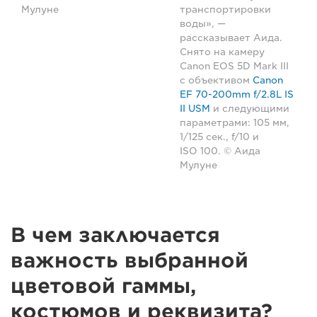
Мулуне
транспортировки
воды», —
рассказывает Аида.
Снято на камеру
Canon EOS 5D Mark III
с объективом
Canon
EF 70-200mm f/2.8L IS
II USM
и следующими
параметрами: 105 мм,
1/125 сек., f/10 и
ISO 100. © Аида
Мулуне
В чем заключается
важность выбранной
цветовой гаммы,
костюмов и реквизита?