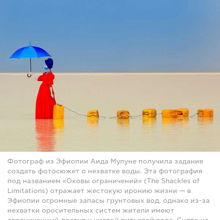
Фотограф из Эфиопии Аида Мулуне получила задание
создать фотосюжет о нехватке воды. Эта фотография
под названием «Оковы ограничений» (The Shackles of
Limitations) отражает жестокую иронию жизни — в
Эфиопии огромные запасы грунтовых вод, однако из-за
нехватки оросительных систем жители имеют