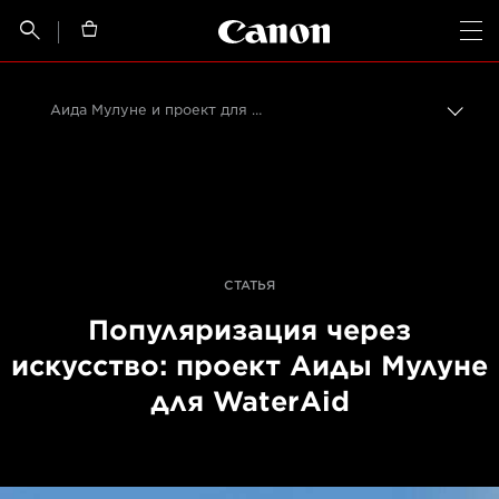
Canon Logo, back t


Op
Аида Мулуне и проект для WaterAid
Пере
цепо
Canon
Профессиональная фото- и видеосъемка
Истории от профессионалов: вдохновляющие идеи для печати, а также фото- и видеосъемки
СТАТЬЯ
Популяризация через
искусство: проект Аиды Мулуне
для WaterAid