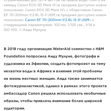
ограниченный доступ к чистой питьевой воде. Снято на
камеру Canon EOS 5D Mark III (в продаже доступно новое
поколение: Canon EOS 5D Mark IV) с объективом Canon
EF 70-200mm f/2.8L IS II USM (в продаже доступно новое
поколение:
Canon EF 70-200mm f/2.8L IS III USM
) и
следующими параметрами: 102 мм, 1/125 сек., f/14 и
ISO 100. © Аида Мулуне
В 2018 году организация WaterAid совместно с H&M
Foundation попросила Аиду Мулуне, фотографа и
художника из Эфиопии, создать фотопроект на тему
нехватки воды в Африке и влияния этой проблемы
на жизнь местных женщин. Аида также занимается
фотожурналистикой, однако в рамках этого проекта
амбассадор Canon решила использовать необычные
образы, чтобы привлечь внимание более широкой
аудитории.