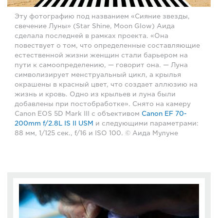
Эту фотографию под названием «Сияние звезды,
свечение Луны» (Star Shine, Moon Glow) Аида
сделала последней в рамках проекта. «Она
повествует о том, что определенные составляющие
естественной жизни женщин стали барьером на
пути к самоопределению, — говорит она. — Луна
символизирует менструальный цикл, а крылья
окрашены в красный цвет, что создает аллюзию на
жизнь и кровь. Одно из крыльев и луна были
добавлены при постобработке». Снято на камеру
Canon EOS 5D Mark III с объективом
Canon EF 70-
200mm f/2.8L IS II USM
и следующими параметрами:
88 мм, 1/125 сек., f/16 и ISO 100. © Аида Мулуне