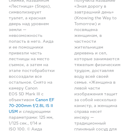
снимке, названном
получила название
«Лестница» (Steps),
«Зная дорогу в
символизирует
завтрашний день»
туалет, а красная
(Knowing the Way to
дверь над уровнем
Tomorrow) и
земли —
посвящена
невозможность
женщинам, в
попасть в него. Аида
частности
и ее помощники
жительницам
привезли часть
деревень и сел,
лестницы на место
которые занимаются
съемок, а затем на
тяжелым физическим
этапе постобработки
трудом, доставляя
воссоздали все
воду всей своей
остальное. Снято на
семье. «Женщина в
камеру Canon
левой части
EOS 5D Mark III с
изображения тащит
объективом
Canon EF
за собой несколько
70-200mm f/2.8L IS II
канистр, а женщина
USM
и следующими
справа несет
параметрами: 125 мм,
инсеру —
1/125 сек., f/14 и
традиционный
ISO 100. © Аида
глиняный сосуд для