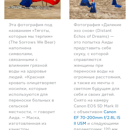
Эта фотография под
Фотография «Далекие
названием «Тяготы,
эхо снов» (Distant
которые мы терпим»
Echos of Dreams) —
(The Sorrows We Bear)
это попытка Аиды
наполнена
представить себе
символами,
скуку, с которой
связанными с
справляются
влиянием грязной
женщины при
воды на здоровье
переноске воды на
людей. «Красная
огромные расстояния,
кровать олицетворяет
а также их мечты о
носилки, которые
светлом будущем для
используются для
себя и своих детей.
переноски больных в
Снято на камеру
сельской
Canon EOS 5D Mark III
местности, — говорит
с объективом
Canon
Аида. — Маска,
EF 70-200mm f/2.8L IS
изготовленная из
II USM
и следующими
канистры,
параметрами: 120 мм,