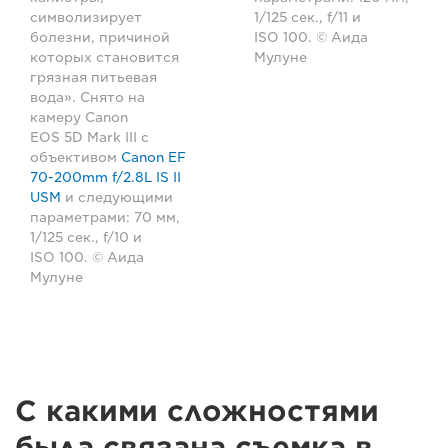
символизирует
1/125 сек., f/11 и
болезни, причиной
ISO 100. © Аида
которых становится
Мулуне
грязная питьевая
вода». Снято на
камеру Canon
EOS 5D Mark III с
объективом
Canon EF
70-200mm f/2.8L IS II
USM
и следующими
параметрами: 70 мм,
1/125 сек., f/10 и
ISO 100. © Аида
Мулуне
С какими сложностями
была связана съемка в