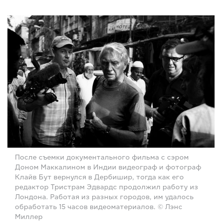
После съемки документального фильма с сэром
Доном Маккалином в Индии видеограф и фотограф
Клайв Бут вернулся в Дербишир, тогда как его
редактор Тристрам Эдвардс продолжил работу из
Лондона. Работая из разных городов, им удалось
обработать 15 часов видеоматериалов. © Лэнс
Миллер