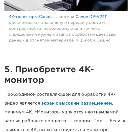
4K-мониторы Canon
, такие как
Canon DP-V2411
,
обеспечивают правильную передачу цвета и
контрастности, необходимую для точного
определения нужных этапов обработки цветовых
данных в отснятом материале. © Джоби Сешнс
5. Приобретите 4K-
монитор
Необходимой составляющей для обработки 4K-
видео является
экран с высоким разрешением
,
минимум 4K. «Мониторы являются неотъемлемой
частью рабочего процесса, — говорит Пол. — Если вы
снимаете в 4K, вы хотите видеть на мониторе