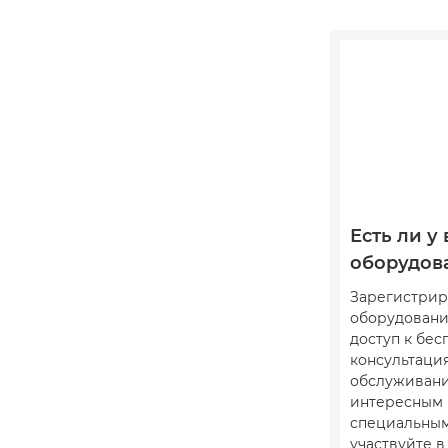
Есть ли у 
оборудов
Зарегистрир
оборудовани
доступ к бе
консультация
обслуживани
интересным
специальны
участвуйте 