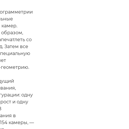
тограмметрии
льные
 камер.
 образом,
печатлеть со
д. Затем все
специальную
яет
-геометрию.
едущий
вания,
гурации: одну
рост и одну
В
ания в
154 камеры, —