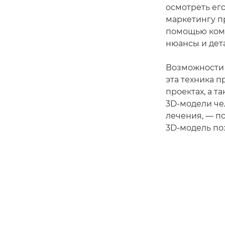
осмотреть ег
маркетингу п
помощью комп
нюансы и дет
Возможности
эта техника 
проектах, а т
3D-модели че
лечения, — п
3D-модель по