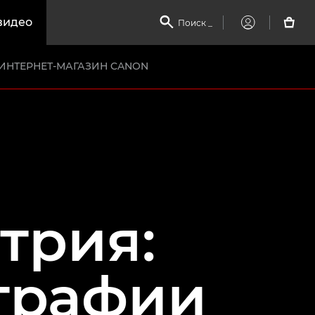
видео

Поиск
_

My
Canon
ИНТЕРНЕТ-МАГАЗИН CANON
трия:
графии