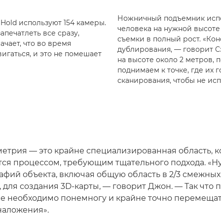
Ножничный подъемник испол
Hold используют 154 камеры.
человека на нужной высоте
апечатлеть все сразу,
съемки в полный рост. «Ко
ачает, что во время
дублирования, — говорит С
игаться, и это не помешает
на высоте около 2 метров,
поднимаем к точке, где их 
сканирования, чтобы не ис
етрия — это крайне специализированная область, к
тся процессом, требующим тщательного подхода. «Н
афий объекта, включая общую область в 2/3 смежных
для создания 3D-карты, — говорит Джон. — Так что 
ее необходимо понемногу и крайне точно перемещат
наложения».