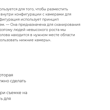
ьзуется для того, чтобы разместить
 внутри конфигурации с камерами для
нфигурация использует принцип
эм. — Она предназначена для сканирования
 поэтому людей невысокого роста мы
голова находится в нужном месте области
пользовать нижние камеры».
оторая
ужно сделать
при съемке на
ь для