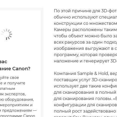
По этой причине для 3D-фо
обычно используют специа
конструкции со множеством
Камеры расположены таким
чтобы объект можно было за
всех ракурсов за один подхо
изображения выгружают в 
программу, которая провер
наложение и генерирует 3D
вас
ание Canon?
Компания Sample & Hold, в
уйте свое
поставщик услуг 3D-сканиро
е и получите
использует две такие конфи
сплатным
для сканирования в полный 
м экспертов,
для сканирования головы. «
ю оборудования,
конфигурации для сканиров
 мероприятиям и
м предложениям —
полный рост задействовано 
в программе Canon