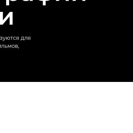
и
зуются для
ильмов,