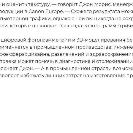
о и оценить текстуру, — говорит Джон Морис, менедж
родукции в Canon Europe. — Схожего результата мож
ьютерной графики, однако с ней вы никогда не сох
али, которые позволяет воссоздать фотограмметрия»
 цифровой фотограмметрии и 3D-моделирования б
применяется в промышленном производстве, инжен
акже сферах дизайна, развлечений и здравоохранени
ловека может помочь в диагностике и отслеживании
оясняет Джон. — А в промышленной отрасли возможн
зволяет избежать лишних затрат на изготовление пр