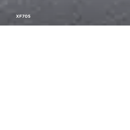
XF705
Поддержка видео 4K
UHD/50P 4:2:2 10 бит в
формате HEVC
Вернуться к обзору камеры XF705
Новый эффективный
формат файла XF-HEVC