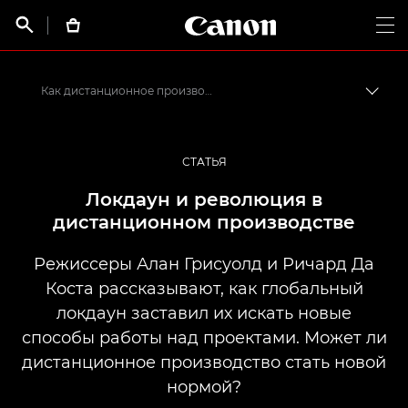
Canon Logo, back t


Op
Как дистанционное производство стало решением для кинематографистов
Пере
Canon
Профессиональная фото- и видеосъемка
СТАТЬЯ
Истории от профессионалов: вдохновляющие идеи для печати, а также фото- и видеосъемки
Локдаун и революция в
дистанционном производстве
Режиссеры Алан Грисуолд и Ричард Да
Коста рассказывают, как глобальный
локдаун заставил их искать новые
способы работы над проектами. Может ли
дистанционное производство стать новой
нормой?