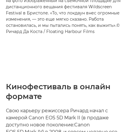
на фото изображенный на съемочной площадке для
дистанционного вещания фестиваля Wildscreen
Festival в Бристоле. «То, что локдаун внес огромные
изменения, — это еще мягко сказано. Работа
остановилась, и мы пытались понять, как выжить».©
Ричард Да Коста / Floating Harbour Films
Кинофестиваль в онлайн
формате
Свою карьеру режиссера Ричард начал с
камерой Canon EOS 5D Mark II (в продаже
доступно новое поколение:Canon
EOS 5D Mark IV) в 2008, и совсем недавно его