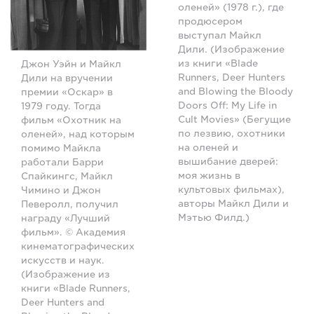
оленей» (1978 г.), где
продюсером
выступал Майкл
Дили. (Изображение
из книги «Blade
Джон Уэйн и Майкл
Runners, Deer Hunters
Дили на вручении
and Blowing the Bloody
премии «Оскар» в
Doors Off: My Life in
1979 году. Тогда
Cult Movies» (Бегущие
фильм «Охотник на
по лезвию, охотники
оленей», над которым
на оленей и
помимо Майкла
вышибание дверей:
работали Барри
моя жизнь в
Спайкингс, Майкл
культовых фильмах),
Чимино и Джон
авторы Майкл Дили и
Певеролл, получил
Мэтью Филд.)
награду «Лучший
фильм». © Академия
кинематографических
искусств и наук.
(Изображение из
книги «Blade Runners,
Deer Hunters and