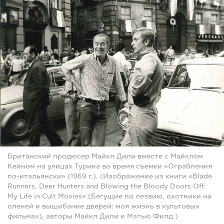
Британский продюсер Майкл Дили вместе с Майклом
Кейном на улицах Турина во время съемки «Ограбления
по-итальянски» (1969 г.). (Изображение из книги «Blade
Runners, Deer Hunters and Blowing the Bloody Doors Off:
My Life in Cult Movies» (Бегущие по лезвию, охотники на
оленей и вышибание дверей: моя жизнь в культовых
фильмах), авторы Майкл Дили и Мэтью Филд.)