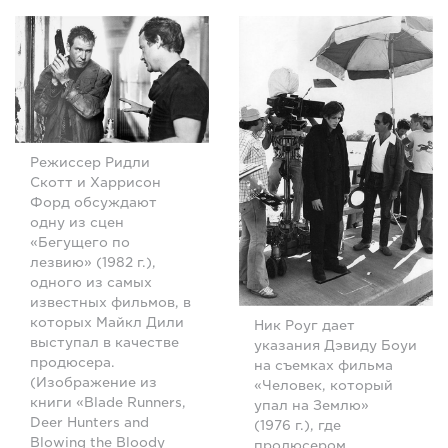
Режиссер Ридли
Скотт и Харрисон
Форд обсуждают
одну из сцен
«Бегущего по
лезвию» (1982 г.),
одного из самых
известных фильмов, в
которых Майкл Дили
Ник Роуг дает
выступал в качестве
указания Дэвиду Боуи
продюсера.
на съемках фильма
(Изображение из
«Человек, который
книги «Blade Runners,
упал на Землю»
Deer Hunters and
(1976 г.), где
Blowing the Bloody
продюсером