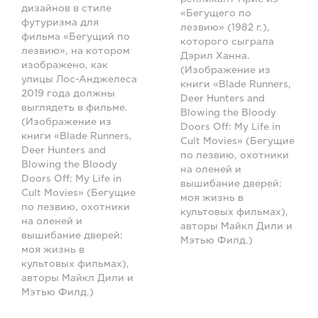
дизайнов в стиле
«Бегущего по
футуризма для
лезвию» (1982 г.),
фильма «Бегущий по
которого сыграла
лезвию», на котором
Дэрил Ханна.
изображено, как
(Изображение из
улицы Лос-Анджелеса
книги «Blade Runners,
2019 года должны
Deer Hunters and
выглядеть в фильме.
Blowing the Bloody
(Изображение из
Doors Off: My Life in
книги «Blade Runners,
Cult Movies» (Бегущие
Deer Hunters and
по лезвию, охотники
Blowing the Bloody
на оленей и
Doors Off: My Life in
вышибание дверей:
Cult Movies» (Бегущие
моя жизнь в
по лезвию, охотники
культовых фильмах),
на оленей и
авторы Майкл Дили и
вышибание дверей:
Мэтью Филд.)
моя жизнь в
культовых фильмах),
авторы Майкл Дили и
Мэтью Филд.)