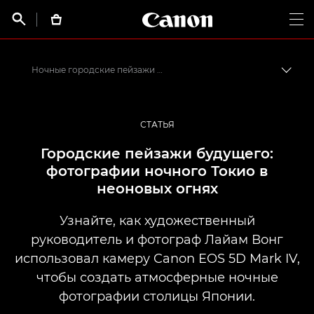
Canon Logo, back t


Op
Ночные городские пейзажи с Лайамом Вонгом
Пере
Canon
Профессиональная фото- и видеосъемка
СТАТЬЯ
Истории от профессионалов: вдохновляющие идеи для печати, а также фото- и видеосъемки
Городские пейзажи будущего:
фотографии ночного Токио в
неоновых огнях
Узнайте, как художественный
руководитель и фотограф Лайам Вонг
использовал камеру Canon EOS 5D Mark IV,
чтобы создать атмосферные ночные
фотографии столицы Японии.