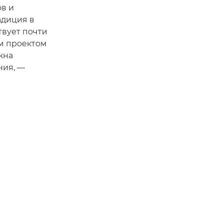
ов и
радиция в
вует почти
им проектом
жна
ния, —