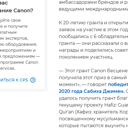
амбассадорами брендов и р
вас
ведущими международными
ание Canon?
уйте свое
К 20-летию гранта и откры
е и получите
заявок на участие в этом го
сплатным
пообщались с 6 обладатель
м экспертов,
гранта — они рассказали о 
ю оборудования,
награды и поделились сове
 мероприятиям и
м предложениям —
поколением участниц.
в программе Canon
ervices.
— Этот грант Canon бесцене
получила этот приз в самы
ТЬСЯ К CPS

момент», — говорит
победи
2020 года Сабиха Джимен.
С
удалось получить грант бла
текущему проекту Hafiz: Guar
Qur'an (Хафиз: хранитель Кор
посвященному мусульманск
которые пытаются выучить 