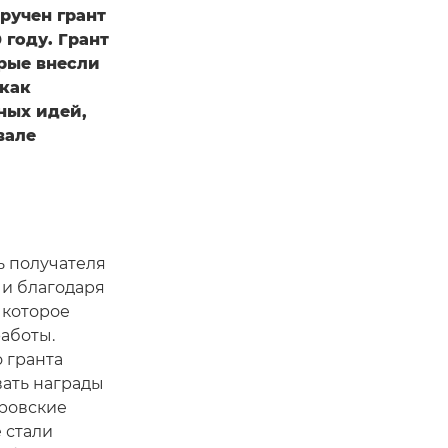
вручен грант
году. Грант
рые внесли
 как
ных идей,
вале
ь получателя
 и благодаря
 которое
работы.
 гранта
вать награды
еровские
 стали