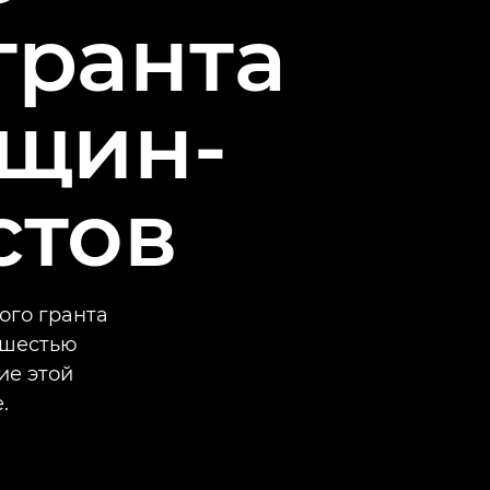
гранта
нщин-
стов
ого гранта
 шестью
ие этой
.