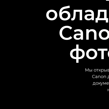
облад
Cano
фот
Мы открыв
Canon 
докуме