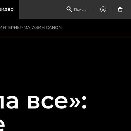
видео

Поиск
_

My
Canon
ИНТЕРНЕТ-МАГАЗИН CANON
а все»:
е