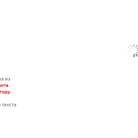
а из
анта
году
 текста