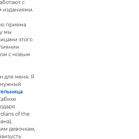
аботают с
 изданиями.
тию приема
ду мы
ницами этого
влиянии
том с новым
н для меня. Я
й нужный
тельница
абихе
годаря
dians of the
ана),
им девочкам,
наизусть