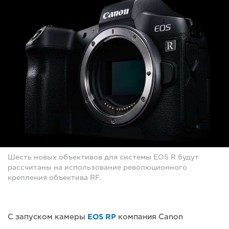
Шесть новых объективов для системы EOS R будут
рассчитаны на использование революционного
крепления объектива RF.
С запуском камеры
EOS RP
компания Canon