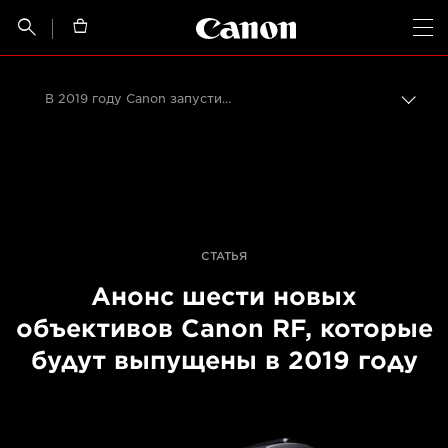
Canon Logo, back t


Op
В 2019 году Canon запустит в продажу шесть новых объективов RF
Пере
цепо
Canon
Профессиональная фото- и видеосъемка
Последние новости о печати, а также фото- и видеосъемке
СТАТЬЯ
Анонс шести новых
объективов Canon RF, которые
будут выпущены в 2019 году