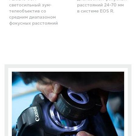
светосильный зум-
расстояний 24–70 мм
телеобъектив со
в системе EOS R.
средним диапазоном
фокусных расстояний