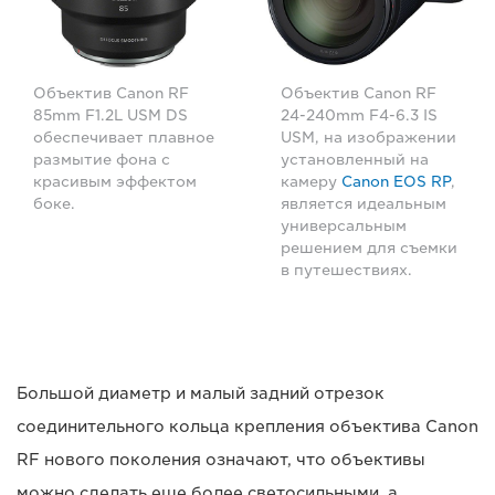
Объектив Canon RF
Объектив Canon RF
85mm F1.2L USM DS
24-240mm F4-6.3 IS
обеспечивает плавное
USM, на изображении
размытие фона с
установленный на
красивым эффектом
камеру
Canon EOS RP
,
боке.
является идеальным
универсальным
решением для съемки
в путешествиях.
Большой диаметр и малый задний отрезок
соединительного кольца крепления объектива Canon
RF нового поколения означают, что объективы
можно сделать еще более светосильными, а