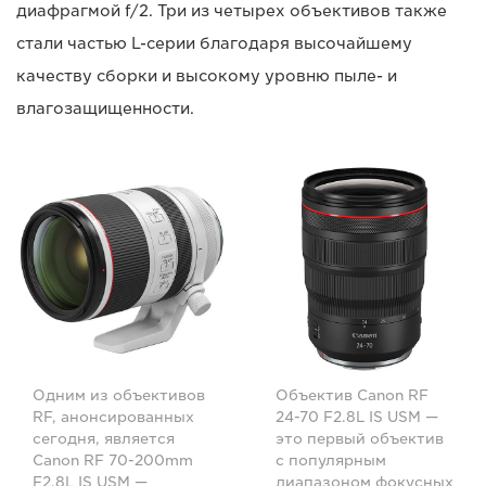
диафрагмой f/2. Три из четырех объективов также
стали частью L-серии благодаря высочайшему
качеству сборки и высокому уровню пыле- и
влагозащищенности.
Одним из объективов
Объектив Canon RF
RF, анонсированных
24-70 F2.8L IS USM —
сегодня, является
это первый объектив
Canon RF 70-200mm
с популярным
F2.8L IS USM —
диапазоном фокусных