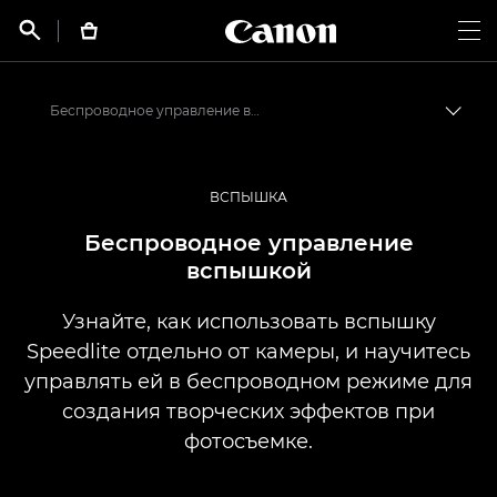
Canon Logo, back t


Op
Беспроводное управление вспышкой
Пере
Canon
Профессиональная фото- и видеосъемка
ВСПЫШКА
Информационный банк: информационный ресурс для фотографов
Беспроводное управление
вспышкой
Узнайте, как использовать вспышку
Speedlite отдельно от камеры, и научитесь
управлять ей в беспроводном режиме для
создания творческих эффектов при
фотосъемке.