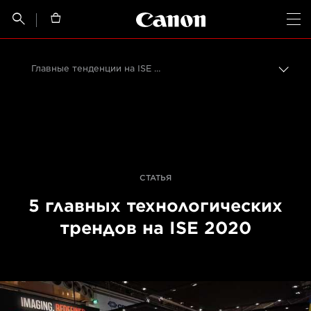
Canon Logo, back t


Op
Главные тенденции на ISE 2020
Пере
цепо
Canon
Профессиональная фото- и видеосъемка
События для фотографов
СТАТЬЯ
5 главных технологических
трендов на ISE 2020