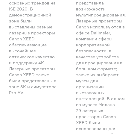
основных трендов на
представила
ISE 2020. В
возможности
демонстрационной
мультипроецирования.
зоне были
Лазерные проекторы
выставлены разные
Canon используются в
лазерные проекторы
офисе Dallmeier,
Canon XEED,
компании сферы
обеспечивающие
корпоративной
высочайшее
безопасности, в
оптическое качество
качестве устройств
и поддержку 4K.
для проецирования в
Лазерные проекторы
большом формате;
Canon XEED также
также их выбирают
были представлены в
музеи для
зоне 8K и симуляторе
организации
Pro AV.
выставочных
инсталляций. В одном
из музеев Милана
29 лазерных
проекторов Canon
XEED были
использованы для