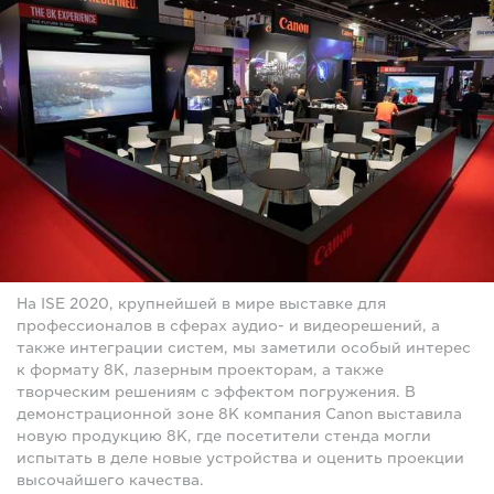
На ISE 2020, крупнейшей в мире выставке для
профессионалов в сферах аудио- и видеорешений, а
также интеграции систем, мы заметили особый интерес
к формату 8K, лазерным проекторам, а также
творческим решениям с эффектом погружения. В
демонстрационной зоне 8K компания Canon выставила
новую продукцию 8K, где посетители стенда могли
испытать в деле новые устройства и оценить проекции
высочайшего качества.