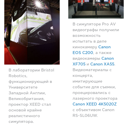
В симуляторе Pro AV
видеографы получили
возможность
испытать в деле
кинокамеру
Canon
EOS C200
, а также
видеокамеры
Canon
XF705
и
Canon XA55
.
Видеоматериалы с
В лаборатории Bristol
концерта,
Robotics,
имитирующие
функционирующей в
событие для съемки,
Университете
проецировались с
Западной Англии,
лазерного проектора
Великобритания,
Canon XEED 4K5020Z
проектор XEED стал
с объективом Canon
основой крайне
RS-SL06UW.
реалистичного
симулятора.