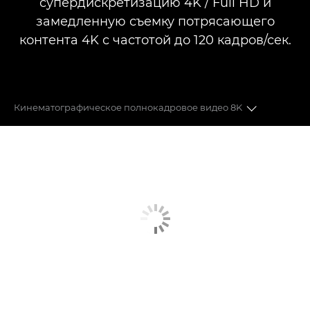
супердискретизацию 4K / Full HD и
замедленную съемку потрясающего
контента 4K с частотой до 120 кадров/сек.
Кинематографическое полнокадровое видео 8K
ВИДЕО 8K FF
ФОТО 45 МП
ОБЪЕКТИВЫ
АВТОФОКУСИРОВКА DUAL PIXEL CMOS
ФОРМАТЫ ЗАПИСИ