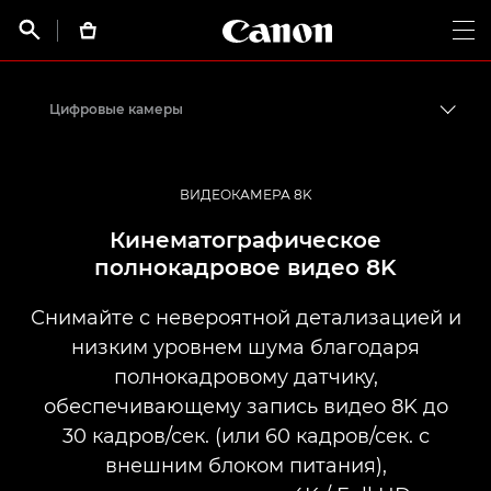
Canon Logo, back t


Op
Цифровые камеры
Пере
Canon
ВИДЕОКАМЕРА 8K
Кинематографическое
полнокадровое видео 8K
Снимайте с невероятной детализацией и
низким уровнем шума благодаря
полнокадровому датчику,
обеспечивающему запись видео 8K до
30 кадров/сек. (или 60 кадров/сек. с
внешним блоком питания),