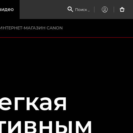
видео

Поиск
_

My
Canon
ИНТЕРНЕТ-МАГАЗИН CANON
егкая
ктивным