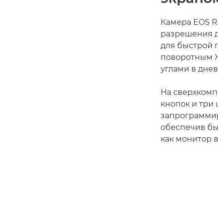
Камера EOS R
разрешения д
для быстрой 
поворотным Ж
углами в дне
На сверхкомп
кнопок и три
запрограммир
обеспечив бы
как монитор в