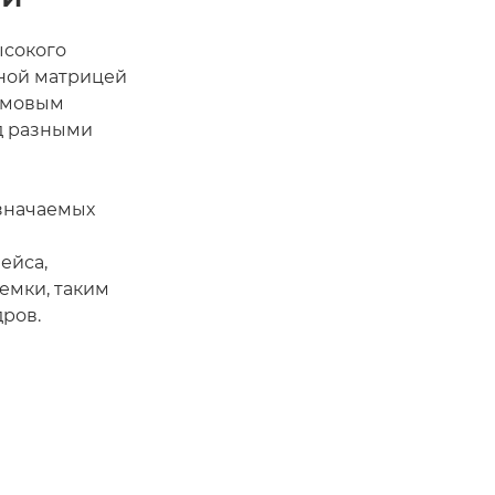
ысокого
чной матрицей
юймовым
д разными
азначаемых
ейса,
емки, таким
дров.