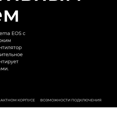
ем
nema EOS с
рким
нтилятор
жительное
нтирует
ами.
ПАКТНОМ КОРПУСЕ
ВОЗМОЖНОСТИ ПОДКЛЮЧЕНИЯ