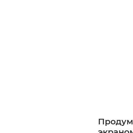
Продум
экрано