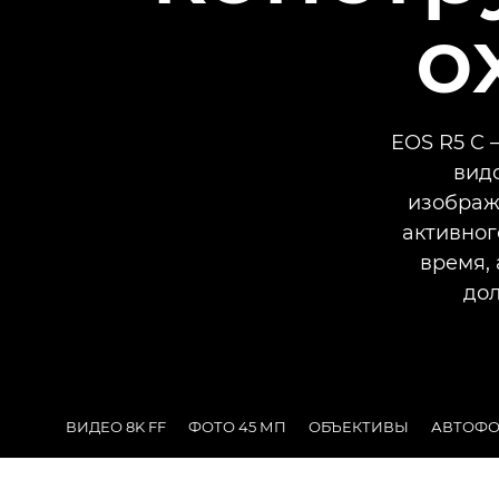
о
EOS R5 C 
вид
изображ
активног
время,
дол
ВИДЕО 8K FF
ФОТО 45 МП
ОБЪЕКТИВЫ
АВТОФО