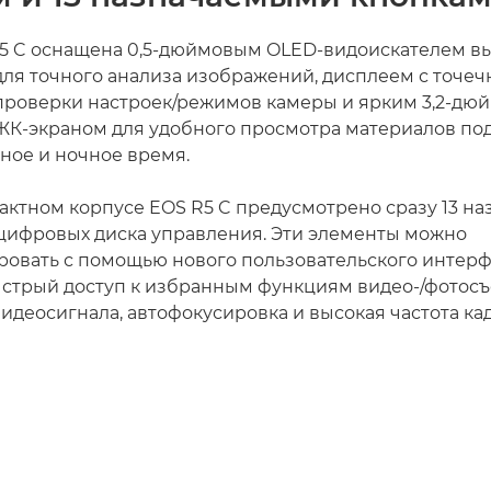
5 C оснащена 0,5-дюймовым OLED-видоискателем в
ля точного анализа изображений, дисплеем с точе
проверки настроек/режимов камеры и ярким 3,2-д
К-экраном для удобного просмотра материалов по
вное и ночное время.
актном корпусе EOS R5 C предусмотрено сразу 13 н
 цифровых диска управления. Эти элементы можно
овать с помощью нового пользовательского интерф
стрый доступ к избранным функциям видео-/фотосъ
идеосигнала, автофокусировка и высокая частота ка