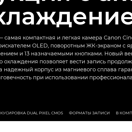
хлаждени
— самая компактная и легкая камера Canon Ci
оискателем OLED, поворотным ЖК-экраном с я
ением и 13 назначаемыми кнопками. Новый ве
о охлаждения позволяет вести запись продол
 а надежный корпус из магниевого сплава гара
говечность при использовании профессионал
КУСИРОВКА DUAL PIXEL CMOS
ФОРМАТЫ ЗАПИСИ
В КОМ