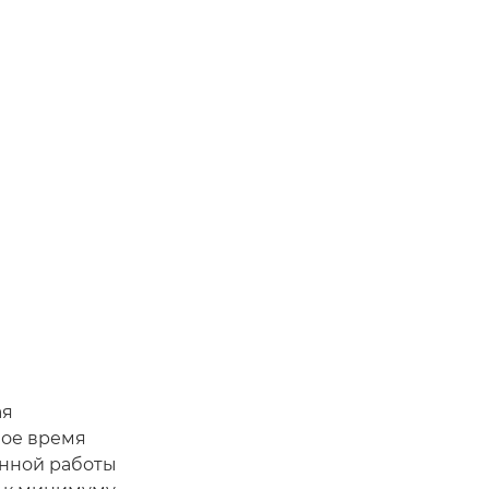
я
ая
ное время
янной работы