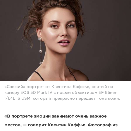
«Свежий» портрет от Квентина Каффье, снятый на
камеру EOS 5D Mark IV с новым объективом EF 85mm
f/1.4L IS USM, который прекрасно передает тона кожи.
«В портрете эмоции занимают очень важное
место», — говорит Квентин Каффье. Фотограф из