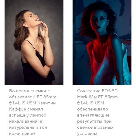
Во время съемки с
Сочетание EOS 5D
объективом EF 85mm
Mark IV и EF 85mm
f/1.4L IS USM Квентин
f/1.4L IS USM
Каффье сменял
обеспечивало
вспышку лампой
впечатляющие
накаливания, а
результаты при
натуральный тон
съемке в разных
кожи ярким
условиях.