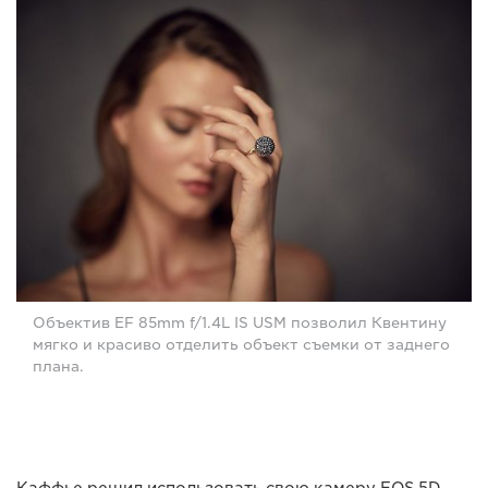
Объектив EF 85mm f/1.4L IS USM позволил Квентину
мягко и красиво отделить объект съемки от заднего
плана.