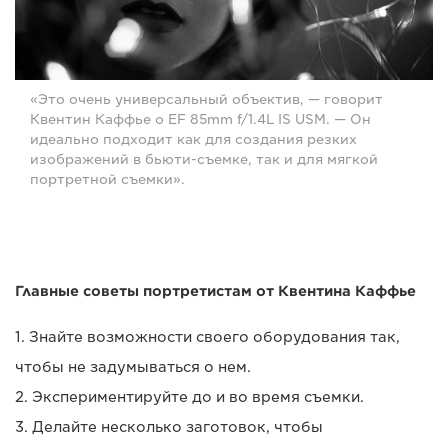
«Это очень универсальный объектив, — говорит
Квентин Каффье о EF 85mm f/1.4L IS USM. — Он
идеально подходит как для создания резких
изображений в бьюти-съемке, так и для мягкой
портретной съемки».
Главные советы портретистам от Квентина Каффье
1. Знайте возможности своего оборудования так,
чтобы не задумываться о нем.
2. Экспериментируйте до и во время съемки.
3. Делайте несколько заготовок, чтобы