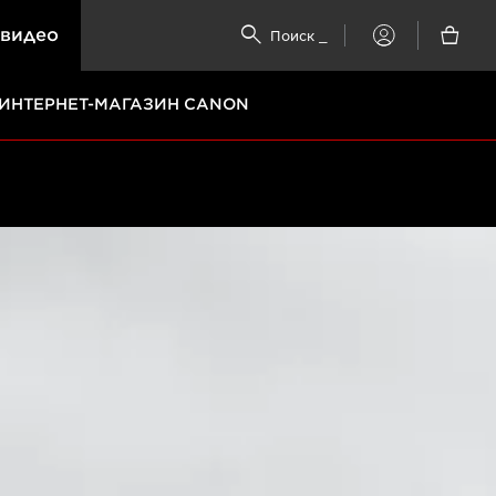
 видео


Поиск
_
My
Canon
ИНТЕРНЕТ-МАГАЗИН CANON