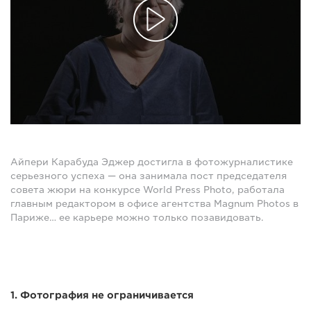
Айпери Карабуда Эджер достигла в фотожурналистике
серьезного успеха — она занимала пост председателя
совета жюри на конкурсе World Press Photo, работала
главным редактором в офисе агентства Magnum Photos в
Париже… ее карьере можно только позавидовать.
1. Фотография не ограничивается