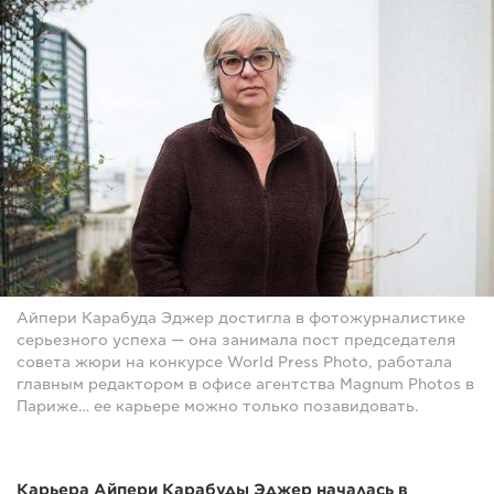
Айпери Карабуда Эджер достигла в фотожурналистике
серьезного успеха — она занимала пост председателя
совета жюри на конкурсе World Press Photo, работала
главным редактором в офисе агентства Magnum Photos в
Париже… ее карьере можно только позавидовать.
Карьера Айпери Карабуды Эджер началась в