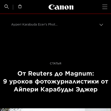
Canon Logo, back t


Op
Ayperi Karabuda Ecer's Photojournalism Lessons
Пере
цепо
Canon
Профессиональная фото- и видеосъемка
Истории от профессионалов: вдохновляющие идеи для печати, а также фото- и видеосъемки
СТАТЬЯ
От Reuters до Magnum:
9 уроков фотожурналистики от
Айпери Карабуды Эджер