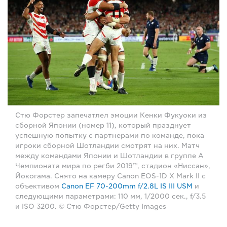
Стю Форстер запечатлел эмоции Кенки Фукуоки из
сборной Японии (номер 11), который празднует
успешную попытку с партнерами по команде, пока
игроки сборной Шотландии смотрят на них. Матч
между командами Японии и Шотландии в группе A
Чемпионата мира по регби 2019™, стадион «Ниссан»,
Йокогама. Снято на камеру Canon EOS-1D X Mark II с
объективом
Canon EF 70-200mm f/2.8L IS III USM
и
следующими параметрами: 110 мм, 1/2000 сек., f/3.5
и ISO 3200. © Стю Форстер/Getty Images