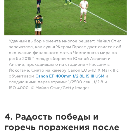
Удачный выбор момента многое решает: Майкл Стил
запечатлел, как судья Жером Гарсес дает свисток об
окончании финального матча Чемпионата мира по
регби 2019™ между сборными Южной Африки и
Англии, проходившего на стадионе «Ниссан» в
Йокогаме. Снято на камеру Canon EOS-1D X Mark II с
объективом
Canon EF 400mm f/2.8L IS III USM
и
следующими параметрами: 1/2500 сек., f/2.8 и
ISO 4000. © Майкл Стил/Getty Images
4. Радость победы и
горечь поражения после