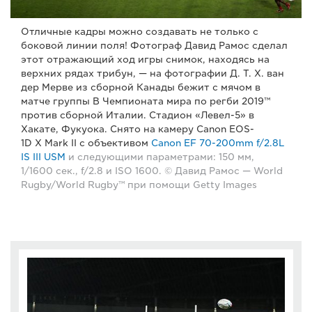
Отличные кадры можно создавать не только с
боковой линии поля! Фотограф Давид Рамос сделал
этот отражающий ход игры снимок, находясь на
верхних рядах трибун, — на фотографии Д. Т. Х. ван
дер Мерве из сборной Канады бежит с мячом в
матче группы B Чемпионата мира по регби 2019™
против сборной Италии. Стадион «Левел-5» в
Хакате, Фукуока. Снято на камеру Canon EOS-
1D X Mark II с объективом
Canon EF 70-200mm f/2.8L
IS III USM
и следующими параметрами: 150 мм,
1/1600 сек., f/2.8 и ISO 1600. © Давид Рамос — World
Rugby/World Rugby™ при помощи Getty Images