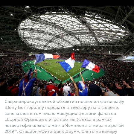
Сверхширокоугольный объектив позволил фотографу
Шону Боттериллу передать атмосферу на стадионе,
запечатлев в том числе машущих флагами фанатов
сборной Франции в игре против Уэльса в рамках
четвертьфинального матча Чемпионата мира по регби
2019™. Стадион «Оита Банк Доум». Снято на камеру