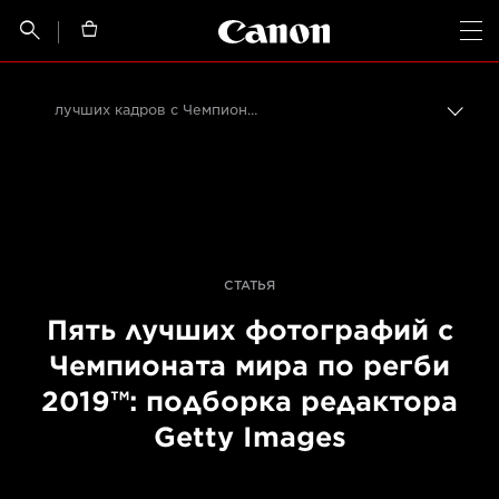
Canon Logo, back t


Op
лучших кадров с Чемпионата мира по регби 2019™
Пере
цепо
Canon
Профессиональная фото- и видеосъемка
Истории от профессионалов: вдохновляющие идеи для печати, а также фото- и видеосъемки
СТАТЬЯ
Пять лучших фотографий с
Чемпионата мира по регби
2019™: подборка редактора
Getty Images