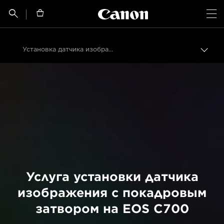
Canon Logo, back t


Op
Установка датчика изображения CMOS с кадровым затвором на EOS C700
Пере
цепо
Canon
Профессиональная фото- и видеосъемка
Обслуживание продуктов
Услуги по модернизации продуктов
Услуга установки датчика
изображения с покадровым
затвором на EOS C700