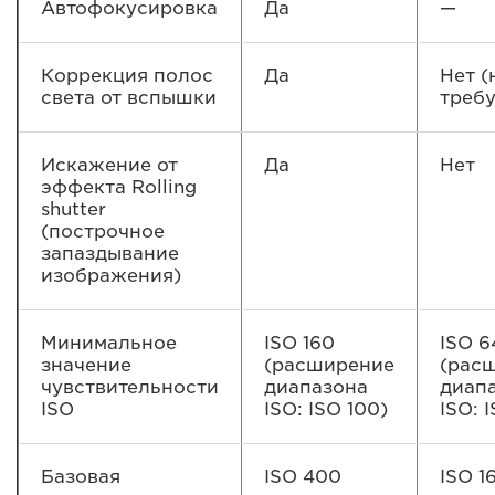
Автофокусировка
Да
—
Коррекция полос
Да
Нет (
света от вспышки
требу
Искажение от
Да
Нет
эффекта Rolling
shutter
(построчное
запаздывание
изображения)
Минимальное
ISO 160
ISO 6
значение
(расширение
(рас
чувствительности
диапазона
диап
ISO
ISO: ISO 100)
ISO: 
Базовая
ISO 400
ISO 1