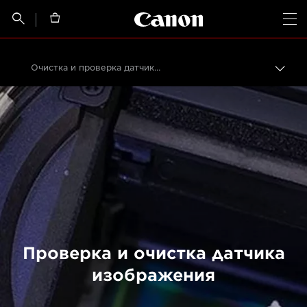
Canon Logo, back t


Op
Очистка и проверка датчика изображения
Пере
цепо
Canon
Профессиональная фото- и видеосъемка
Обслуживание продуктов
Обслуживание продуктов
Проверка и очистка датчика
изображения