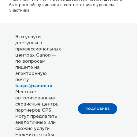
быстрого обслуживания в соответствии с уровнем
участника.
Эти услуги
доступны в
профессиональных
центрах Canon —
по вопросам
пишите на
электронную
почту
tc.cps@canon.ru
.
Местные
авторизованные
сервисные центры
ПОДРОБНЕЕ
партнеров CPS
могут предлагать
аналогичные или
схожие услуги.
Нажмите, чтобы