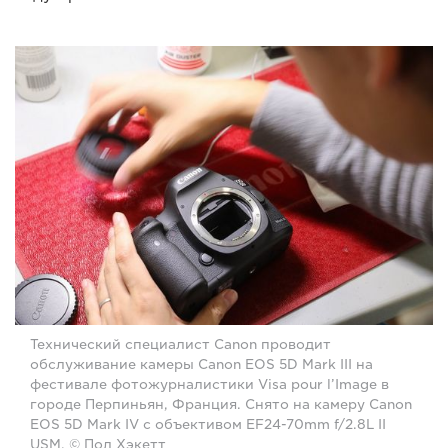
Технический специалист Canon проводит
обслуживание камеры Canon EOS 5D Mark III на
фестивале фотожурналистики Visa pour l’Image в
городе Перпиньян, Франция. Снято на камеру Canon
EOS 5D Mark IV с объективом EF24-70mm f/2.8L II
USM. © Пол Хэкетт