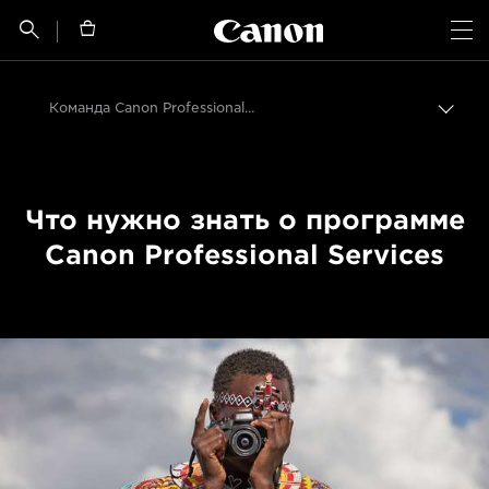
Canon Logo, back t


Op
Команда Canon Professional Services (CPS) помогает фотографам оставаться в строю
Пере
цепо
Canon
Профессиональная фото- и видеосъемка
Что нужно знать о программе
События для фотографов
Canon Professional Services
Visa pour l'image 2021