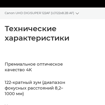
Canon UHD DIGISUPER 122AF (UJ122x8.2B AF)
Toggle breadcr
Общая информация
Технические
характеристики
Технические характеристики
Поддержка
Премиальное оптическое
качество 4K
122-кратный зум (диапазон
фокусных расстояний 8,2–
1000 мм)