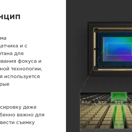
инцип
ема
атчика и с
отана для
ивания фокуса и
ной технологии,
я используется
орые
усировку даже
обенно важно для
 вести съемку