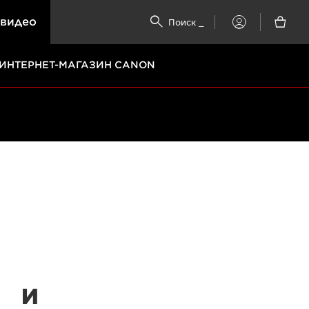
 видео


Поиск
_
My
Canon
ИНТЕРНЕТ-МАГАЗИН CANON
Точная
и