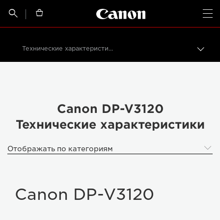
Canon Logo, back t


Op
Технические характеристики DP-V3120
Пере
цепо
Canon
Профессиональные дисплеи 4K
Видеодисплей DP-V3120 4K UHD
Canon DP-V3120
Технические характеристики
Отображать по категориям
Canon DP-V3120