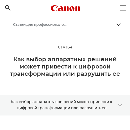
Canon Logo, back to h

Op
Статьи для профессионалов и бизнес-статьи
Пере
Canon
Бизнес
СТАТЬЯ
Бизнес-аналитика - B2B и новости индустрии
Как выбор аппаратных решений
может привести к цифровой
трансформации или разрушить ее
Как выбор аппаратных решений может привести к
цифровой трансформации или разрушить ее
Статья