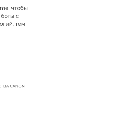
me, чтобы
аботы с
гий, тем
.
ТВА CANON