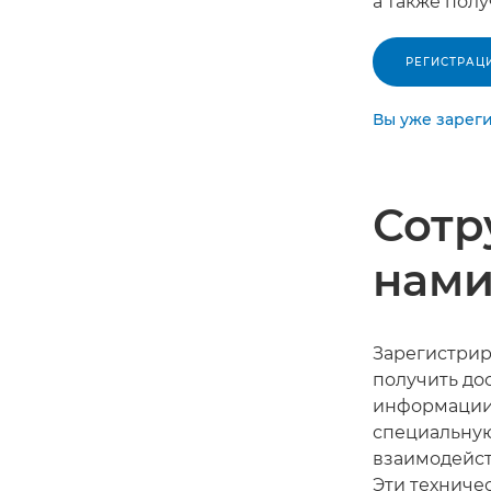
а также пол
РЕГИСТРАЦ
Вы уже зарег
Сотр
нам
Зарегистрир
получить до
информации 
специальную
взаимодейст
Эти техниче