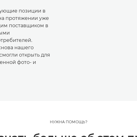
рующие позиции в
на протяжении уже
ущим поставщиком в
выми
отребителей.
снова нашего
 смогли открыть для
енной фото- и
НУЖНА ПОМОЩЬ?