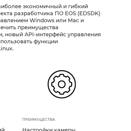
аиболее экономичный и гибкий
екта разработчика ПО EOS (EDSDK)
равлением Windows или Mac и
спечить преимущества
, новый API-интерфейс управления
использовать функции
inux.
ПРЕИМУЩЕСТВА
ий
Настройки камеры