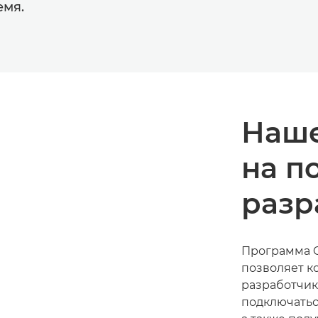
емя.
Наше
на п
разр
Программа C
позволяет к
разработчик
подключатьс