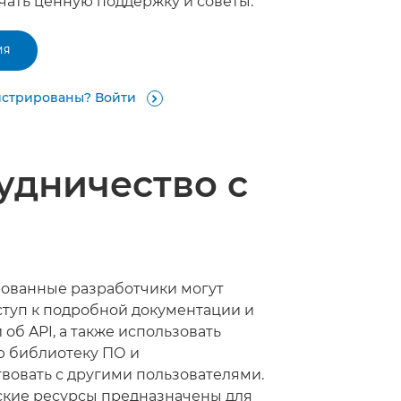
учать ценную поддержку и советы.
ИЯ
истрированы? Войти

удничество с
и
ованные разработчики могут
ступ к подробной документации и
об API, а также использовать
 библиотеку ПО и
вовать с другими пользователями.
ские ресурсы предназначены для