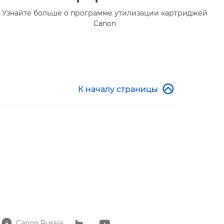
Узнайте больше о программе утилизации картриджей
Canon

К началу страницы
Canon Russia


