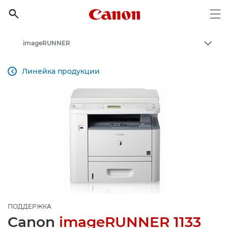
Canon Logo, back to h

Op
imageRUNNER
Пере
Canon
Линейка продукции

Онлайн-поддержка по потребительской продукции
Поддержка продукции для бизнеса
ПОДДЕРЖКА
Canon
imageRUNNER 1133