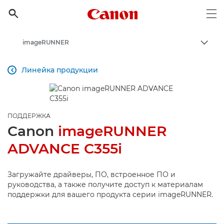
Canon Logo, back to h

Op
imageRUNNER
Пере
Canon
Линейка продукции

Онлайн-поддержка по потребительской продукции
Поддержка продукции для бизнеса
ПОДДЕРЖКА
Canon
imageRUNNER
ADVANCE C355i
Загружайте драйверы, ПО, встроенное ПО и
руководства, а также получите доступ к материалам
поддержки для вашего продукта серии imageRUNNER.