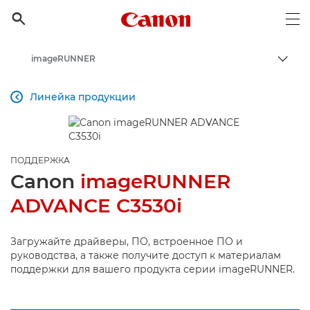
Canon Logo, back to h

Op
imageRUNNER
Пере
Canon
Линейка продукции

Онлайн-поддержка по потребительской продукции
Поддержка продукции для бизнеса
ПОДДЕРЖКА
Canon
imageRUNNER
ADVANCE C3530i
Загружайте драйверы, ПО, встроенное ПО и
руководства, а также получите доступ к материалам
поддержки для вашего продукта серии imageRUNNER.