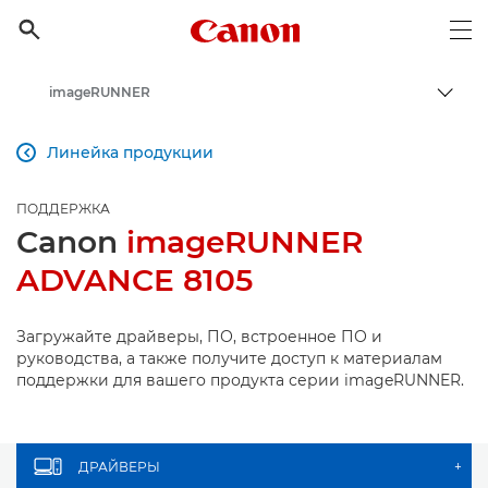
Canon Logo, back to h

Op
imageRUNNER
Пере
Canon
Линейка продукции

Онлайн-поддержка по потребительской продукции
ПОДДЕРЖКА
Поддержка продукции для бизнеса
Canon
imageRUNNER
ADVANCE 8105
Загружайте драйверы, ПО, встроенное ПО и
руководства, а также получите доступ к материалам
поддержки для вашего продукта серии imageRUNNER.
ДРАЙВЕРЫ
+