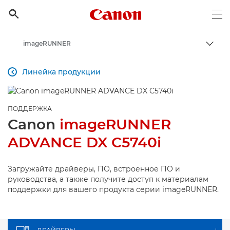
Canon Logo, back to h

Op
imageRUNNER
Пере
Canon
Линейка продукции

Онлайн-поддержка по потребительской продукции
Поддержка продукции для бизнеса
ПОДДЕРЖКА
Canon
imageRUNNER
ADVANCE DX C5740i
Загружайте драйверы, ПО, встроенное ПО и
руководства, а также получите доступ к материалам
поддержки для вашего продукта серии imageRUNNER.