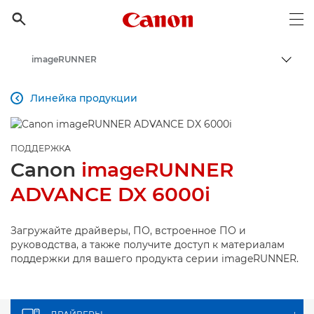
Canon Logo, back to h

Op
imageRUNNER
Пере
Canon
Линейка продукции

Онлайн-поддержка по потребительской продукции
Поддержка продукции для бизнеса
ПОДДЕРЖКА
Canon
imageRUNNER
ADVANCE DX 6000i
Загружайте драйверы, ПО, встроенное ПО и
руководства, а также получите доступ к материалам
поддержки для вашего продукта серии imageRUNNER.