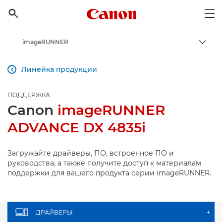
Canon Logo, back to h

Op
imageRUNNER
Пере
Canon
Линейка продукции

Онлайн-поддержка по потребительской продукции
ПОДДЕРЖКА
Поддержка продукции для бизнеса
Canon
imageRUNNER
ADVANCE DX 4835i
Загружайте драйверы, ПО, встроенное ПО и
руководства, а также получите доступ к материалам
поддержки для вашего продукта серии imageRUNNER.
ДРАЙВЕРЫ
+