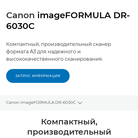
Canon
imageFORMULA DR-
6030C
Компактный, производительный сканер
формата A3 для надежного и
высококачественного сканирования.
ЗАПРОС ИНФОРМАЦИИ
Canon imageFORMULA DR-6030C
Toggle breadcrumbs
Общая информация
Компактный,
производительный
Технические характеристики