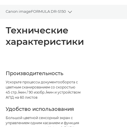
Canon imageFORMULA DR-S150
Toggle breadcrumbs
Общая информация
Технические
характеристики
Технические характеристики
Поддержка
Производительность
Ускорьте процессы документооборота с
цветным сканированием со скоростью
45 стр./мин / 90 изобр./мин и устройством
АПД на 60 листов
Удобство использования
Большой цветной сенсорный экран с
управлением одним касанием и функция