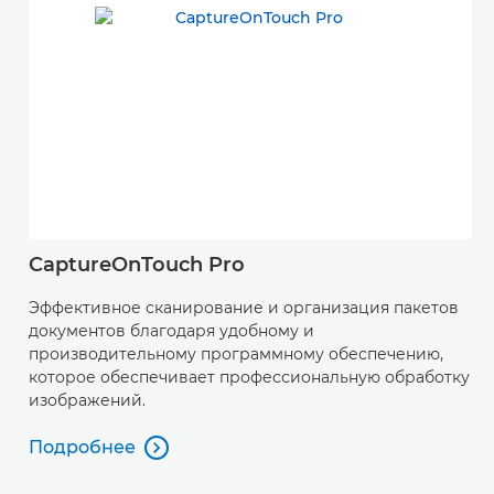
CaptureOnTouch Pro
C
Эффективное сканирование и организация пакетов
О
документов благодаря удобному и
а
производительному программному обеспечению,
р
которое обеспечивает профессиональную обработку
S
изображений.
П
П
Подробнее

Подробнее