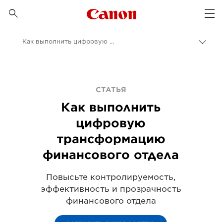
Canon Logo, back to 

Op
Как выполнить цифровую трансформацию финансового отдела
Пере
цепо
Canon
Бизнес
СТАТЬЯ
Бизнес-аналитика - B2B и новости индустрии
Как выполнить
Статьи для профессионалов и бизнес-статьи
цифровую
трансформацию
финансового отдела
Повысьте контролируемость,
эффективность и прозрачность
финансового отдела