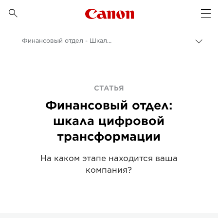
Canon Logo, back to 

Op
Финансовый отдел - Шкала цифровой трансформации - Canon Europe
Пере
цепо
Canon
Бизнес
СТАТЬЯ
Бизнес-аналитика - B2B и новости индустрии
Финансовый отдел:
Статьи для профессионалов и бизнес-статьи
шкала цифровой
трансформации
На каком этапе находится ваша
компания?