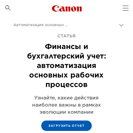
Canon Logo, back to 

Op
Автоматизация основных процессов обработки информации
Пере
цепо
Canon
СТАТЬЯ
Финансы и
Бизнес
бухгалтерский учет:
Бизнес-аналитика - B2B и новости индустрии
автоматизация
Статьи для профессионалов и бизнес-статьи
основных рабочих
процессов
Узнайте, какие действия
наиболее важны в рамках
эволюции компании
ЗАГРУЗИТЬ ОТЧЕТ