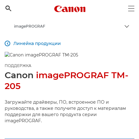
Canon Logo, back to h

Op
imagePROGRAF
Пере
Canon
Линейка продукции

Онлайн-поддержка по потребительской продукции
Поддержка продукции для бизнеса
ПОДДЕРЖКА
Canon
imagePROGRAF TM-
205
Загружайте драйверы, ПО, встроенное ПО и
руководства, а также получите доступ к материалам
поддержки для вашего продукта серии
imagePROGRAF.