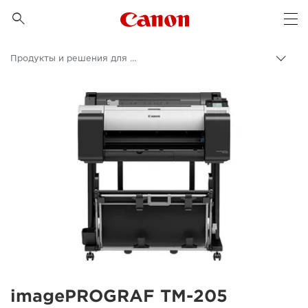
Canon Logo, back to 

Op
Продукты и решения для бизнеса
Пере
цепо
Canon
Бизнес
imagePROGRAF TM-205