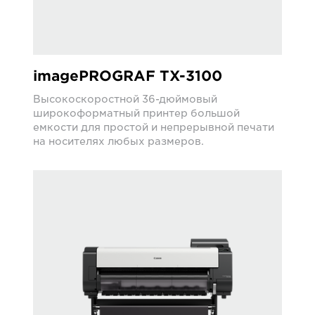
imagePROGRAF TX-3100
Высокоскоростной 36-дюймовый
широкоформатный принтер большой
емкости для простой и непрерывной печати
на носителях любых размеров.