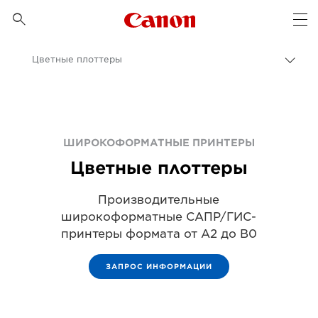
Canon Logo, back to 

Op
Цветные плоттеры
Пере
цепо
Canon
Бизнес
Продукты и решения для бизнеса
ШИРОКОФОРМАТНЫЕ ПРИНТЕРЫ
Цветные плоттеры
Широкоформатные принтеры
Производительные
широкоформатные САПР/ГИС-
принтеры формата от A2 до B0
ЗАПРОС ИНФОРМАЦИИ