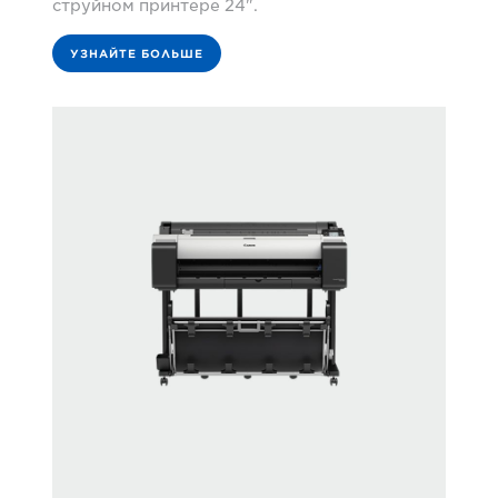
струйном принтере 24".
УЗНАЙТЕ БОЛЬШЕ