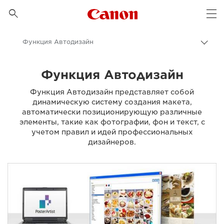
Canon Logo, back to 

Op
Функция Автодизайн
Пере
цепо
Canon
Функция Автодизайн
Бизнес
Функция Автодизайн представляет собой
Продукты и решения для бизнеса
динамическую систему создания макета,
автоматически позиционирующую различные
Программное обеспечение для бизнеса - Canon Россия
элементы, такие как фотографии, фон и текст, с
учетом правил и идей профессиональных
Canon PosterArtist - ПО для бизнеса
дизайнеров.