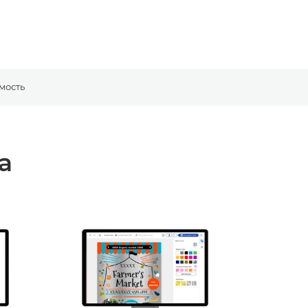
мость
а