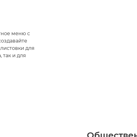
тное меню с
создавайте
листовки для
 так и для
Обществе