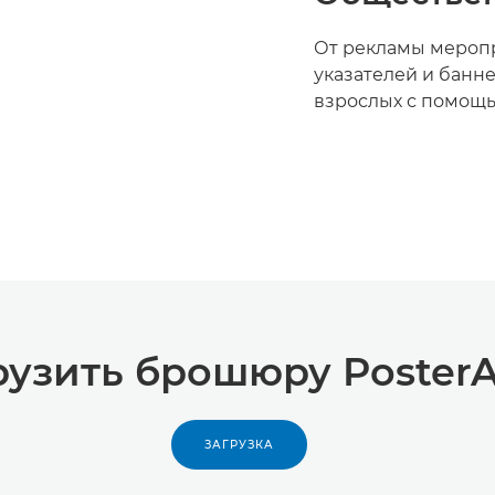
От рекламы меропр
указателей и банн
взрослых с помощь
рузить брошюру PosterAr
ЗАГРУЗКА