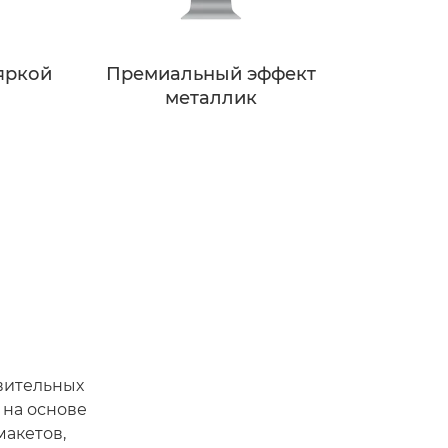
яркой
Премиальный эффект
металлик
ивительных
 на основе
макетов,