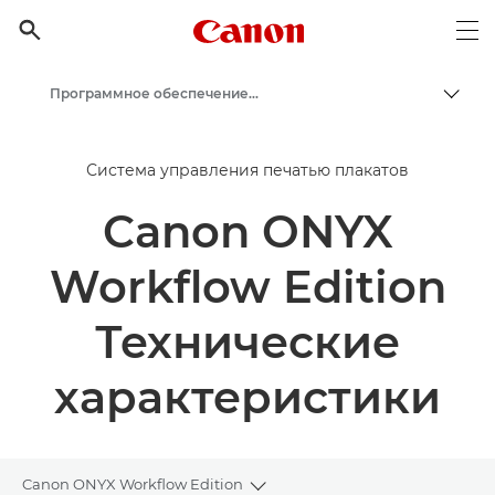
Canon Logo, back to h

Op
Программное обеспечение для бизнеса - Canon Россия
Пере
Canon
Система управления печатью плакатов
Бизнес
Canon ONYX
Продукты и решения для бизнеса
Workflow Edition
Технические
характеристики
Canon ONYX Workflow Edition